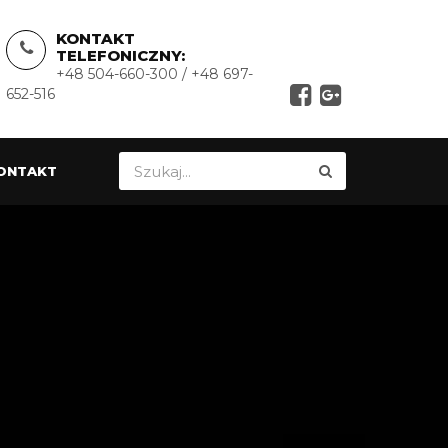
KONTAKT
TELEFONICZNY:
+48 504-660-300 / +48 697-
652-516
ONTAKT