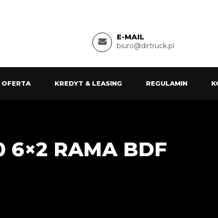
E-MAIL
biuro@dirtruck.pl
 OFERTA
KREDYT & LEASING
REGULAMIN
K
0 6×2 RAMA BDF