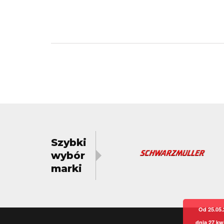
Szybki
wybór
marki
Od 25.05.
dnia 27 kw