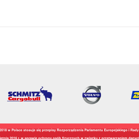
2018 w Polsce stosuje się przepisy Rozporządzenia Parlamentu Europejskiego i Rady 
ietnia 2016 r. w sprawie ochrony osób fizycznych w związku z przetwarzaniem dany