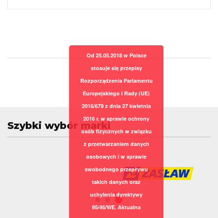
Od 25.05.2018 w Polsce
stosuje się przepisy
Rozporządzenia Parlamentu
Europejskiego i Rady (UE)
2016/679 z dnia 27 kwietnia
2016 r. w sprawie ochrony
Szybki wybór marki
osób fizycznych w związku
z przetwarzaniem danych
osobowych i w sprawie
swobodnego przepływu
takich danych oraz
uchylenia dyrektywy
95/46/WE. Aktualna