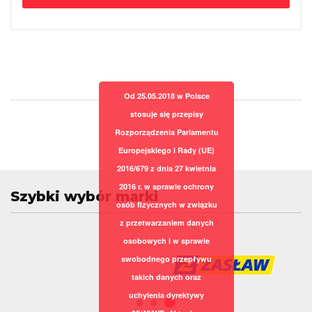
Od 25.05.2018 w Polsce
stosuje się przepisy
Rozporządzenia Parlamentu
Europejskiego i Rady (UE)
2016/679 z dnia 27 kwietnia
2016 r. w sprawie ochrony
Szybki wybór marki
osób fizycznych w związku
z przetwarzaniem danych
osobowych i w sprawie
swobodnego przepływu
takich danych oraz
uchylenia dyrektywy