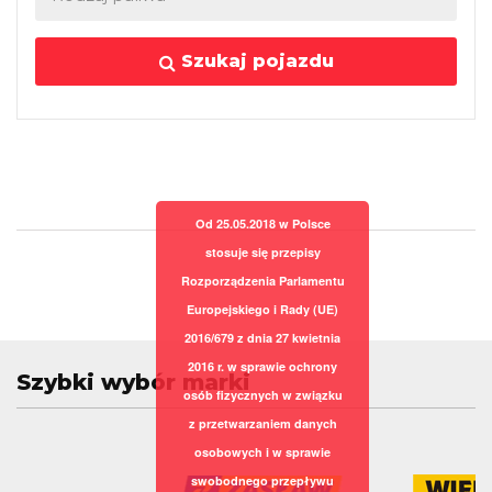
Szukaj pojazdu
Od 25.05.2018 w Polsce
stosuje się przepisy
Rozporządzenia Parlamentu
Europejskiego i Rady (UE)
2016/679 z dnia 27 kwietnia
2016 r. w sprawie ochrony
Szybki wybór marki
osób fizycznych w związku
z przetwarzaniem danych
osobowych i w sprawie
swobodnego przepływu