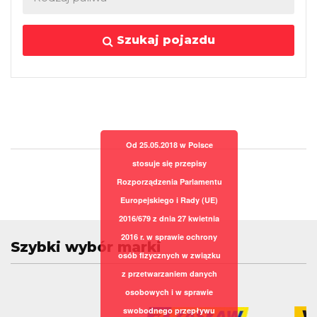
Szukaj pojazdu
Od 25.05.2018 w Polsce
stosuje się przepisy
Rozporządzenia Parlamentu
Europejskiego i Rady (UE)
2016/679 z dnia 27 kwietnia
2016 r. w sprawie ochrony
Szybki wybór marki
osób fizycznych w związku
z przetwarzaniem danych
osobowych i w sprawie
swobodnego przepływu