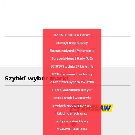
Od 25.05.2018 w Polsce
stosuje się przepisy
Rozporządzenia Parlamentu
Europejskiego i Rady (UE)
2016/679 z dnia 27 kwietnia
2016 r. w sprawie ochrony
Szybki wybór marki
osób fizycznych w związku
z przetwarzaniem danych
osobowych i w sprawie
swobodnego przepływu
takich danych oraz
uchylenia dyrektywy
95/46/WE. Aktualna