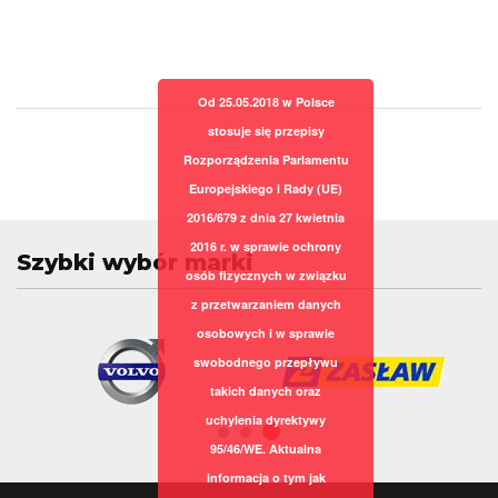
Od 25.05.2018 w Polsce
stosuje się przepisy
Rozporządzenia Parlamentu
Europejskiego i Rady (UE)
2016/679 z dnia 27 kwietnia
2016 r. w sprawie ochrony
Szybki wybór marki
osób fizycznych w związku
z przetwarzaniem danych
osobowych i w sprawie
swobodnego przepływu
takich danych oraz
uchylenia dyrektywy
95/46/WE. Aktualna
informacja o tym jak