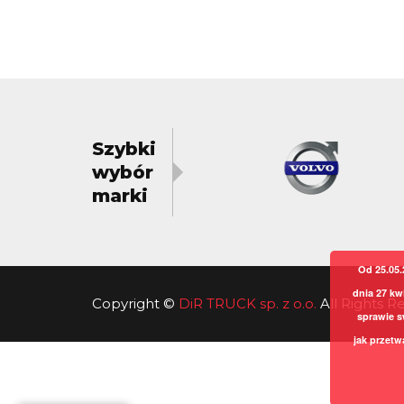
Szybki
wybór
marki
Od 25.05.
dnia 27 kw
Copyright
©
DiR TRUCK sp. z o.o.
All Rights 
sprawie s
jak przetw