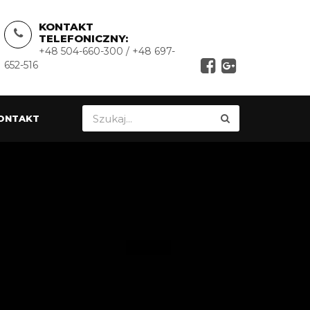
KONTAKT
TELEFONICZNY:
+48 504-660-300 / +48 697-
652-516
ONTAKT