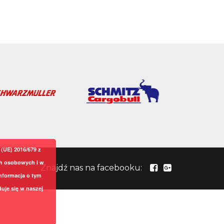
(UE) 2016/679 z
ch osobowych i w
Znajdź nas na facebooku:
nformacja o tym
uje się w naszej