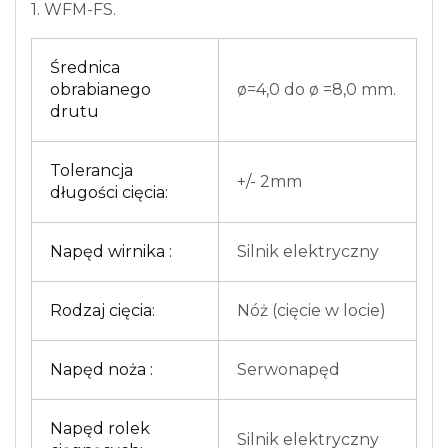
1. WFM-FS.
Średnica
obrabianego
ø=4,0 do ø =8,0 mm.
drutu
Tolerancja
+/- 2mm
długości cięcia:
Napęd wirnika :
Silnik elektryczny
Rodzaj cięcia:
Nóż (cięcie w locie)
Napęd noża :
Serwonapęd
Napęd rolek
Silnik elektryczny