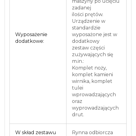
maszyny po ucięciu
zadanej
ilości prętów.
Urządzenie w
standardzie
Wyposażenie
wyposażone jest w
dodatkowe:
dodatkowy
zestaw części
zużywających się
m.in.:
Komplet noży,
komplet kamieni
wirnika, komplet
tulei
wprowadzających
oraz
wyprowadzających
drut.
W skład zestawu
Rynna odbiorcza