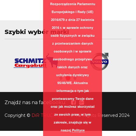
Rozporządzenia Parlamentu
Europejskiego i Rady (UE)
2016/679 z dnia 27 kwietnia
2016 r. w sprawie ochrony
Szybki wybór marki
osób fizycznych w związku
z przetwarzaniem danych
osobowych i w sprawie
swobodnego przepływu
takich danych oraz
uchylenia dyrektywy
95/46/WE. Aktualna
informacja o tym jak
przetwarzamy Twoje dane
Znajdź nas na facebooku:
oraz jak możesz skorzystać
ze swoich praw, w tym
Copyright
©
DiR TRUCK sp. z o.o.
All Rights Reserved 2024
zakresie, znajduje się w
naszej
Polityce