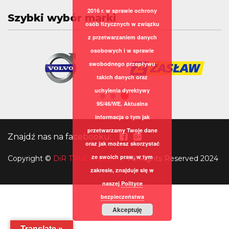
2016 r. w sprawie ochrony
Szybki wybór marki
osób fizycznych w związku
z przetwarzaniem danych
osobowych i w sprawie
swobodnego przepływu
takich danych oraz
uchylenia dyrektywy
95/46/WE. Aktualna
informacja o tym jak
przetwarzamy Twoje dane
Znajdź nas na facebooku:
oraz jak możesz skorzystać
ze swoich praw, w tym
Copyright
©
DiR TRUCK sp. z o.o.
All Rights Reserved 2024
zakresie, znajduje się w
naszej
Polityce
bezpieczeństwa
Akceptuję
Translate »