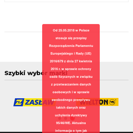
Od 25.05.2018 w Polsce
stosuje się przepisy
Rozporządzenia Parlamentu
Europejskiego i Rady (UE)
2016/679 z dnia 27 kwietnia
2016 r. w sprawie ochrony
Szybki wybór marki
osób fizycznych w związku
z przetwarzaniem danych
osobowych i w sprawie
swobodnego przepływu
takich danych oraz
uchylenia dyrektywy
95/46/WE. Aktualna
informacja o tym jak