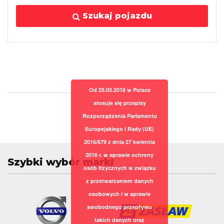
Szukaj pojazdu
Od 25.05.2018 w Polsce
stosuje się przepisy
Rozporządzenia Parlamentu
Europejskiego i Rady (UE)
2016/679 z dnia 27 kwietnia
2016 r. w sprawie ochrony
Szybki wybór marki
osób fizycznych w związku
z przetwarzaniem danych
osobowych i w sprawie
swobodnego przepływu
takich danych oraz