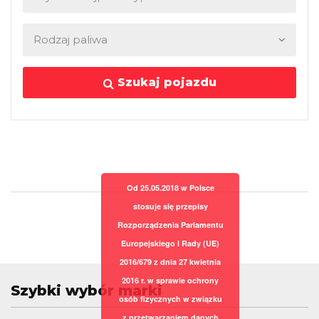
Szukaj pojazdu
Od 25.05.2018 w Polsce
stosuje się przepisy
Rozporządzenia Parlamentu
Europejskiego i Rady (UE)
2016/679 z dnia 27 kwietnia
2016 r. w sprawie ochrony
Szybki wybór marki
osób fizycznych w związku
z przetwarzaniem danych