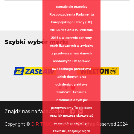
stosuje się przepisy
Rozporządzenia Parlamentu
Europejskiego i Rady (UE)
2016/679 z dnia 27 kwietnia
2016 r. w sprawie ochrony
Szybki wybór marki
osób fizycznych w związku
z przetwarzaniem danych
osobowych i w sprawie
swobodnego przepływu
takich danych oraz
uchylenia dyrektywy
95/46/WE. Aktualna
informacja o tym jak
przetwarzamy Twoje dane
Znajdź nas na facebooku:
oraz jak możesz skorzystać
ze swoich praw, w tym
Copyright
©
DiR TRUCK sp. z o.o.
All Rights Reserved 2024
zakresie, znajduje się w