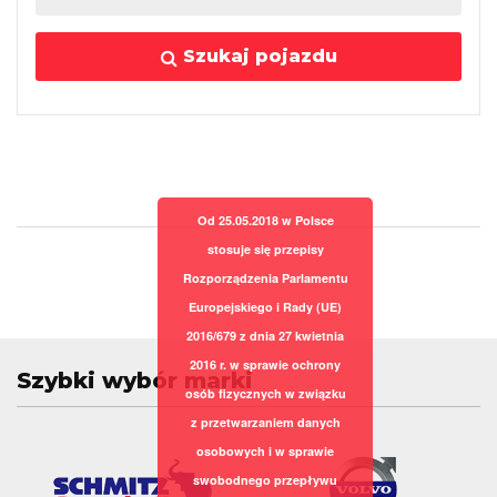
Szukaj pojazdu
Od 25.05.2018 w Polsce
stosuje się przepisy
Rozporządzenia Parlamentu
Europejskiego i Rady (UE)
2016/679 z dnia 27 kwietnia
2016 r. w sprawie ochrony
Szybki wybór marki
osób fizycznych w związku
z przetwarzaniem danych
osobowych i w sprawie
swobodnego przepływu