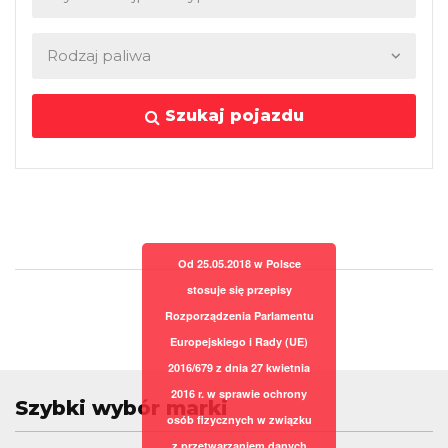
Szukaj pojazdu
Od 25.05.2018 w Polsce
stosuje się przepisy
Rozporządzenia Parlamentu
Europejskiego i Rady (UE)
2016/679 z dnia 27 kwietnia
2016 r. w sprawie ochrony
Szybki wybór marki
osób fizycznych w związku
z przetwarzaniem danych