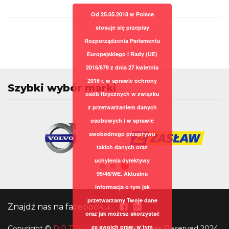
Od 25.05.2018 w Polsce
stosuje się przepisy
Rozporządzenia Parlamentu
Europejskiego i Rady (UE)
2016/679 z dnia 27 kwietnia
2016 r. w sprawie ochrony
Szybki wybór marki
osób fizycznych w związku
z przetwarzaniem danych
osobowych i w sprawie
swobodnego przepływu
takich danych oraz
uchylenia dyrektywy
95/46/WE. Aktualna
informacja o tym jak
przetwarzamy Twoje dane
Znajdź nas na facebooku:
oraz jak możesz skorzystać
ze swoich praw, w tym
Copyright
©
DiR TRUCK sp. z o.o.
All Rights Reserved 2024