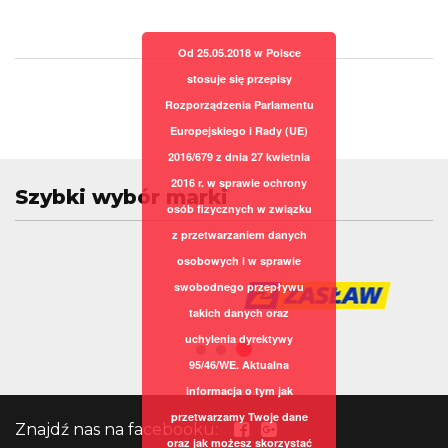
Od 25.05.2018 w Polsce
stosuje się przepisy
Rozporządzenia Parlamentu
Europejskiego i Rady (UE)
2016/679 z dnia 27 kwietnia
2016 r. w sprawie ochrony
Szybki wybór marki
osób fizycznych w związku
z przetwarzaniem danych
osobowych i w sprawie
swobodnego przepływu
takich danych oraz
uchylenia dyrektywy
95/46/WE. Aktualna
informacja o tym jak
przetwarzamy Twoje dane
Znajdź nas na facebooku:
oraz jak możesz skorzystać