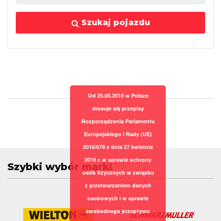
Szukaj pojazdu
Od 25.05.2018 w Polsce
stosuje się przepisy
Rozporządzenia Parlamentu
Europejskiego i Rady (UE)
2016/679 z dnia 27 kwietnia
2016 r. w sprawie ochrony
Szybki wybór marki
osób fizycznych w związku
z przetwarzaniem danych
osobowych i w sprawie
swobodnego przepływu