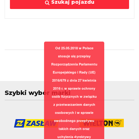
Szukaj pojazdu
Od 25.05.2018 w Polsce
stosuje się przepisy
Rozporządzenia Parlamentu
Europejskiego i Rady (UE)
2016/679 z dnia 27 kwietnia
2016 r. w sprawie ochrony
Szybki wybór marki
osób fizycznych w związku
z przetwarzaniem danych
osobowych i w sprawie
swobodnego przepływu
takich danych oraz
uchylenia dyrektywy