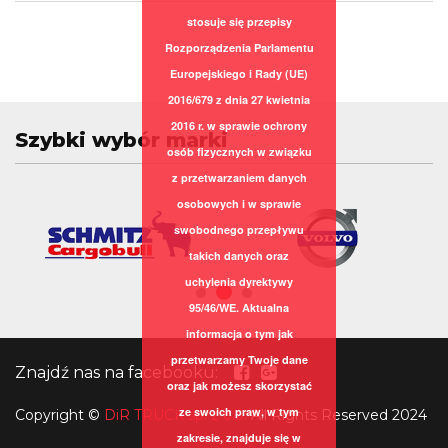
stosuje się przepisy
Rozporządzenia Parlamentu
Europejskiego i Rady (UE)
2016/679 z dnia 27 kwietnia
2016 r. w sprawie ochrony
Szybki wybór marki
osób fizycznych w związku
z przetwarzaniem danych
osobowych i w sprawie
swobodnego przepływu
takich danych oraz
uchylenia dyrektywy
95/46/WE. Aktualna
informacja o tym jak
przetwarzamy Twoje dane
Znajdź nas na facebooku:
oraz jak możesz skorzystać
ze swoich praw, w tym
Copyright
©
DiR TRUCK sp. z o.o.
All Rights Reserved 2024
zakresie, znajduje się w