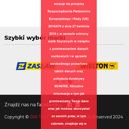
stosuje się przepisy
Rozporządzenia Parlamentu
Europejskiego i Rady (UE)
2016/679 z dnia 27 kwietnia
2016 r. w sprawie ochrony
Szybki wybór marki
osób fizycznych w związku
z przetwarzaniem danych
osobowych i w sprawie
swobodnego przepływu
takich danych oraz
uchylenia dyrektywy
95/46/WE. Aktualna
informacja o tym jak
przetwarzamy Twoje dane
Znajdź nas na facebooku:
oraz jak możesz skorzystać
ze swoich praw, w tym
Copyright
©
DiR TRUCK sp. z o.o.
All Rights Reserved 2024
zakresie, znajduje się w