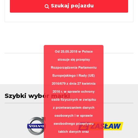
Szukaj pojazdu
Od 25.05.2018 w Polsce
stosuje się przepisy
Rozporządzenia Parlamentu
Europejskiego i Rady (UE)
2016/679 z dnia 27 kwietnia
2016 r. w sprawie ochrony
Szybki wybór marki
osób fizycznych w związku
z przetwarzaniem danych
osobowych i w sprawie
swobodnego przepływu
takich danych oraz