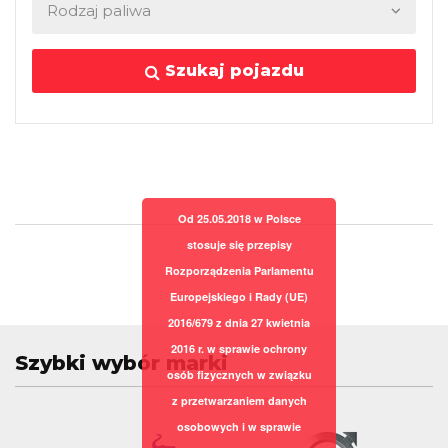
Szukaj pojazdu
Od 25.05.2018 w Polsce
stosuje się przepisy
Rozporządzenia Parlamentu
Europejskiego i Rady (UE)
2016/679 z dnia 27 kwietnia
2016 r. w sprawie ochrony
Szybki wybór marki
osób fizycznych w związku
z przetwarzaniem danych
osobowych i w sprawie