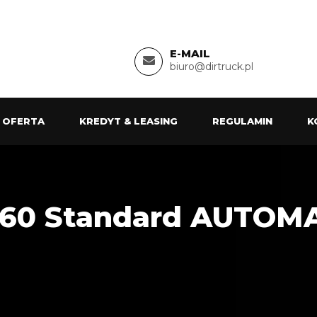
E-MAIL
biuro@dirtruck.pl
 OFERTA
KREDYT & LEASING
REGULAMIN
K
460 Standard AUTOM