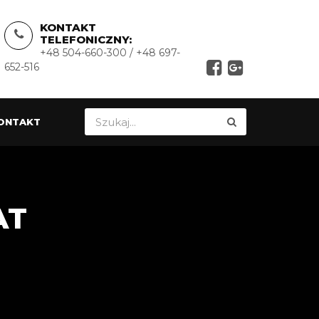
KONTAKT
TELEFONICZNY:
+48 504-660-300 / +48 697-
652-516
ONTAKT
AT