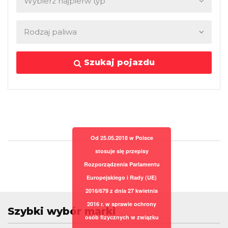
Szukaj pojazdu
Od 25.05.2018 w Polsce
stosuje się przepisy
Rozporządzenia Parlamentu
Europejskiego i Rady (UE)
2016/679 z dnia 27 kwietnia
2016 r. w sprawie ochrony
Szybki wybór marki
osób fizycznych w związku