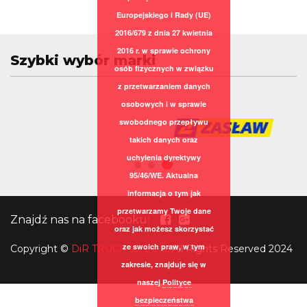
Europejskiego i Rady (UE)
2016/679 z dnia 27 kwietnia
2016 r. w sprawie ochrony
Szybki wybór marki
osób fizycznych w związku
z przetwarzaniem danych
osobowych i w sprawie
swobodnego przepływu
takich danych oraz
uchylenia dyrektywy
95/46/WE. Aktualna
informacja o tym jak
przetwarzamy Twoje dane
Znajdź nas na facebooku:
oraz jak możesz skorzystać
ze swoich praw, w tym
Copyright
©
DiR TRUCK sp. z o.o.
All Rights Reserved 2024
zakresie, znajduje się w
naszej
Polityce
bezpieczeństwa