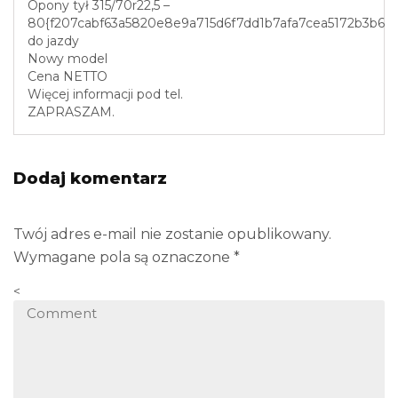
Opony tył 315/70r22,5 –
80{f207cabf63a5820e8e9a715d6f7dd1b7afa7cea5172b3b609
do jazdy
Nowy model
Cena NETTO
Więcej informacji pod tel.
ZAPRASZAM.
Dodaj komentarz
Twój adres e-mail nie zostanie opublikowany.
Wymagane pola są oznaczone
*
<