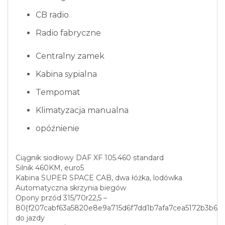
CB radio
Radio fabryczne
Centralny zamek
Kabina sypialna
Tempomat
Klimatyzacja manualna
opóźnienie
Ciągnik siodłowy DAF XF 105.460 standard
Silnik 460KM, euro5
Kabina SUPER SPACE CAB, dwa łóżka, lodówka
Automatyczna skrzynia biegów
Opony przód 315/70r22,5 –
80{f207cabf63a5820e8e9a715d6f7dd1b7afa7cea5172b3b609
do jazdy