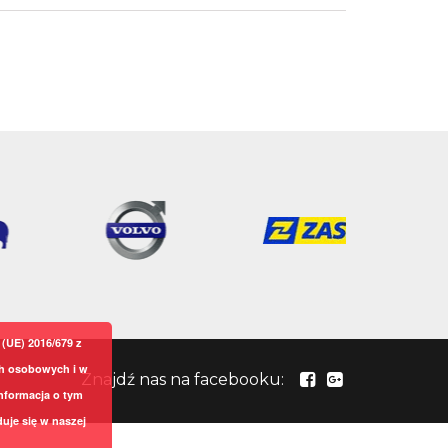
(UE) 2016/679 z
ch osobowych i w
Znajdź nas na facebooku:
nformacja o tym
uje się w naszej