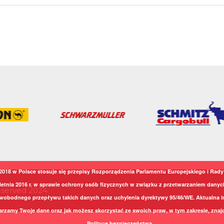
2018 w Polsce stosuje się przepisy Rozporządzenia Parlamentu Europejskiego i Rady 
ietnia 2016 r. w sprawie ochrony osób fizycznych w związku z przetwarzaniem dany
Reserved 2024
wobodnego przepływu takich danych oraz uchylenia dyrektywy 95/46/WE. Aktualna i
arzamy Twoje dane oraz jak możesz skorzystać ze swoich praw, w tym zakresie, znajd
Polityce bezpieczeństwa