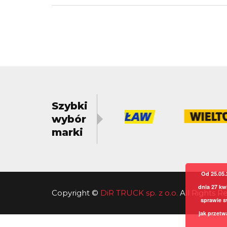
Szybki
wybór
marki
Od 25.05.
dnia 27 kw
Copyright
©
DiR TRUCK sp. z o.o.
All Rights 
sprawie s
jak przetw