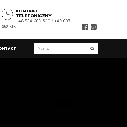
KONTAKT
TELEFONICZNY:
+48 504-660-300 / +48 697-
652-516
ONTAKT