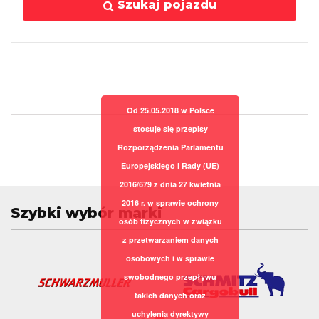
Szukaj pojazdu
Od 25.05.2018 w Polsce
stosuje się przepisy
Rozporządzenia Parlamentu
Europejskiego i Rady (UE)
2016/679 z dnia 27 kwietnia
2016 r. w sprawie ochrony
Szybki wybór marki
osób fizycznych w związku
z przetwarzaniem danych
osobowych i w sprawie
swobodnego przepływu
takich danych oraz
uchylenia dyrektywy