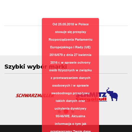
Od 25.05.2018 w Polsce
stosuje się przepisy
Rozporządzenia Parlamentu
Europejskiego i Rady (UE)
2016/679 z dnia 27 kwietnia
2016 r. w sprawie ochrony
Szybki wybór marki
osób fizycznych w związku
z przetwarzaniem danych
osobowych i w sprawie
swobodnego przepływu
takich danych oraz
uchylenia dyrektywy
95/46/WE. Aktualna
informacja o tym jak
przetwarzamy Twoje dane