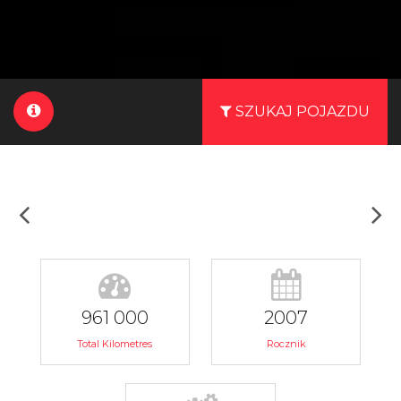
SZUKAJ POJAZDU
961 000
2007
Total Kilometres
Rocznik