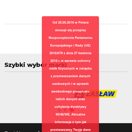
Od 25.05.2018 w Polsce
stosuje się przepisy
Rozporządzenia Parlamentu
Europejskiego i Rady (UE)
2016/679 z dnia 27 kwietnia
2016 r. w sprawie ochrony
Szybki wybór marki
osób fizycznych w związku
z przetwarzaniem danych
osobowych i w sprawie
swobodnego przepływu
takich danych oraz
uchylenia dyrektywy
95/46/WE. Aktualna
informacja o tym jak
przetwarzamy Twoje dane