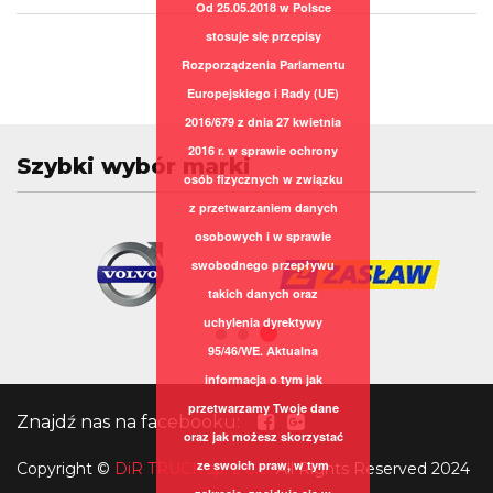
Od 25.05.2018 w Polsce
stosuje się przepisy
Rozporządzenia Parlamentu
Europejskiego i Rady (UE)
2016/679 z dnia 27 kwietnia
2016 r. w sprawie ochrony
Szybki wybór marki
osób fizycznych w związku
z przetwarzaniem danych
osobowych i w sprawie
swobodnego przepływu
takich danych oraz
uchylenia dyrektywy
95/46/WE. Aktualna
informacja o tym jak
przetwarzamy Twoje dane
Znajdź nas na facebooku:
oraz jak możesz skorzystać
ze swoich praw, w tym
Copyright
©
DiR TRUCK sp. z o.o.
All Rights Reserved 2024