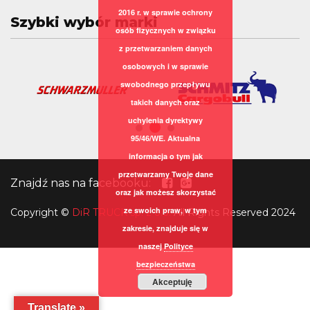
2016 r. w sprawie ochrony
Szybki wybór marki
osób fizycznych w związku
z przetwarzaniem danych
osobowych i w sprawie
swobodnego przepływu
takich danych oraz
uchylenia dyrektywy
95/46/WE. Aktualna
informacja o tym jak
przetwarzamy Twoje dane
Znajdź nas na facebooku:
oraz jak możesz skorzystać
ze swoich praw, w tym
Copyright
©
DiR TRUCK sp. z o.o.
All Rights Reserved 2024
zakresie, znajduje się w
naszej
Polityce
bezpieczeństwa
Akceptuję
Translate »