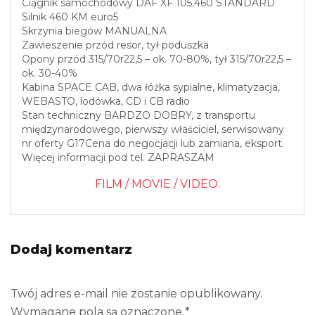
Ciągnik samochodowy DAF XF 105.460 STANDARD
Silnik 460 KM euro5
Skrzynia biegów MANUALNA
Zawieszenie przód resor, tył poduszka
Opony przód 315/70r22,5 – ok. 70-80%, tył 315/70r22,5 –
ok. 30-40%
Kabina SPACE CAB, dwa łóżka sypialne, klimatyzacja,
WEBASTO, lodówka, CD i CB radio
Stan techniczny BARDZO DOBRY, z transportu
międzynarodowego, pierwszy właściciel, serwisowany
nr oferty G17Cena do negocjacji lub zamiana, eksport.
Więcej informacji pod tel. ZAPRASZAM
FILM / MOVIE / VIDEO.
Dodaj komentarz
Twój adres e-mail nie zostanie opublikowany.
Wymagane pola są oznaczone
*