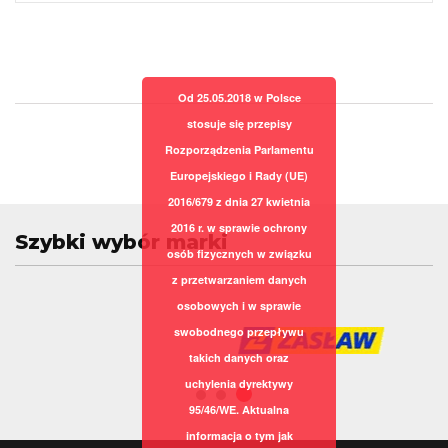
Od 25.05.2018 w Polsce
stosuje się przepisy
Rozporządzenia Parlamentu
Europejskiego i Rady (UE)
2016/679 z dnia 27 kwietnia
2016 r. w sprawie ochrony
Szybki wybór marki
osób fizycznych w związku
z przetwarzaniem danych
osobowych i w sprawie
swobodnego przepływu
takich danych oraz
uchylenia dyrektywy
95/46/WE. Aktualna
informacja o tym jak