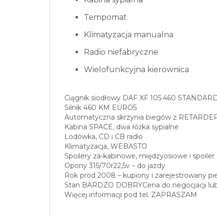
Tempomat
Klimatyzacja manualna
Radio niefabryczne
Wielofunkcyjna kierownica
Ciągnik siodłowy DAF XF 105.460 STANDAR
Silnik 460 KM EURO5
Automatyczna skrzynia biegów z RETARD
Kabina SPACE, dwa łóżka sypialne
Lodówka, CD i CB radio
Klimatyzacja, WEBASTO
Spoilery za-kabinowe, międzyosiowe i spoile
Opony 315/70r22,5v – do jazdy
Rok prod 2008 – kupiony i zarejestrowany pi
Stan BARDZO DOBRYCena do negocjacji lub 
Więcej informacji pod tel. ZAPRASZAM