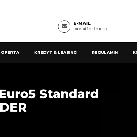
E-MAIL
biuro@dirtruck.pl
 OFERTA
KREDYT & LEASING
REGULAMIN
K
 Euro5 Standard
RDER