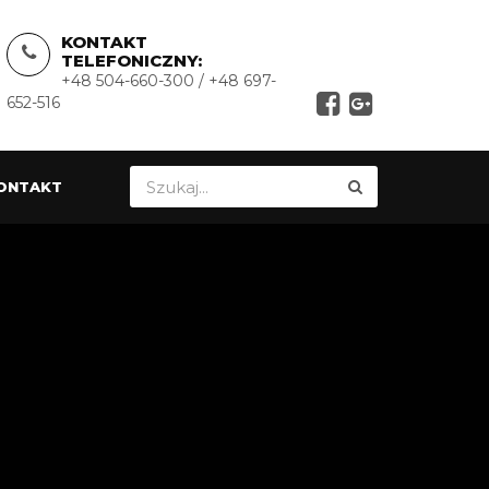
KONTAKT
TELEFONICZNY:
+48 504-660-300 / +48 697-
652-516
ONTAKT