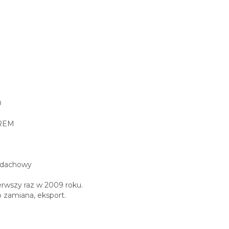
D
EREM
r dachowy
erwszy raz w 2009 roku.
zamiana, eksport.