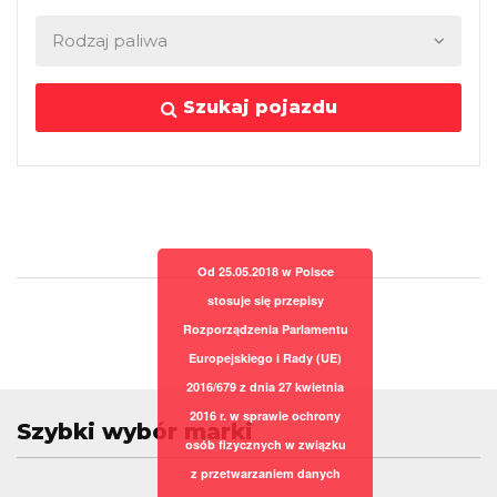
Szukaj pojazdu
Od 25.05.2018 w Polsce
stosuje się przepisy
Rozporządzenia Parlamentu
Europejskiego i Rady (UE)
2016/679 z dnia 27 kwietnia
2016 r. w sprawie ochrony
Szybki wybór marki
osób fizycznych w związku
z przetwarzaniem danych