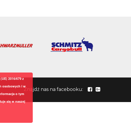
(UE) 2016/679 z
ch osobowych i w
Znajdź nas na facebooku:
nformacja o tym
uje się w naszej