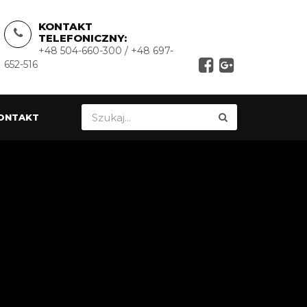
KONTAKT
TELEFONICZNY:
+48 504-660-300 / +48 697-
652-516
ONTAKT