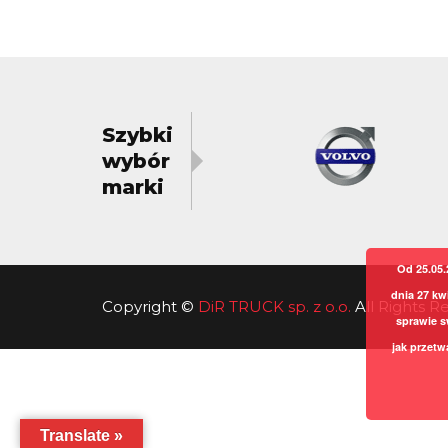
Szybki
wybór
marki
Od 25.05.
dnia 27 kw
Copyright
©
DiR TRUCK sp. z o.o.
All Rights 
sprawie s
jak przetw
Translate »