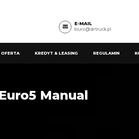
E-MAIL
biuro@dirtruck.pl
 OFERTA
KREDYT & LEASING
REGULAMIN
K
 Euro5 Manual