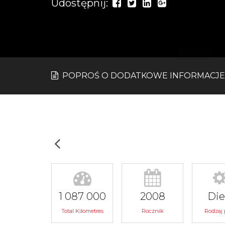
Udostępnij:
POPROŚ O DODATKOWE INFORMACJE
1 087 000
2008
Die
Total Kilometres
Rocznik
Rodzaj 