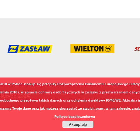
2018 w Polsce stosuje się przepisy Rozporządzenia Parlamentu Europejskiego i Rady 
ietnia 2016 r. w sprawie ochrony osób fizycznych w związku z przetwarzaniem dany
Reserved 2024
wobodnego przepływu takich danych oraz uchylenia dyrektywy 95/46/WE. Aktualna i
arzamy Twoje dane oraz jak możesz skorzystać ze swoich praw, w tym zakresie, znajd
Polityce bezpieczeństwa
Akceptuję