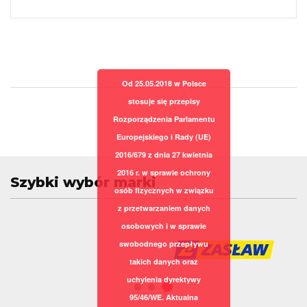
Od 25.05.2018 w Polsce
stosuje się przepisy
Rozporządzenia Parlamentu
Europejskiego i Rady (UE)
2016/679 z dnia 27 kwietnia
2016 r. w sprawie ochrony
Szybki wybór marki
osób fizycznych w związku
z przetwarzaniem danych
osobowych i w sprawie
swobodnego przepływu
takich danych oraz
uchylenia dyrektywy
95/46/WE. Aktualna