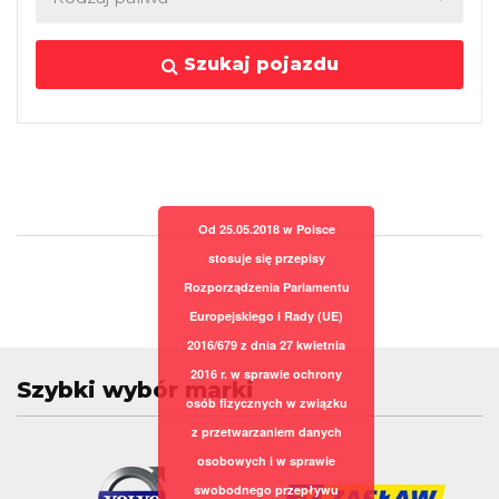
Szukaj pojazdu
Od 25.05.2018 w Polsce
stosuje się przepisy
Rozporządzenia Parlamentu
Europejskiego i Rady (UE)
2016/679 z dnia 27 kwietnia
2016 r. w sprawie ochrony
Szybki wybór marki
osób fizycznych w związku
z przetwarzaniem danych
osobowych i w sprawie
swobodnego przepływu