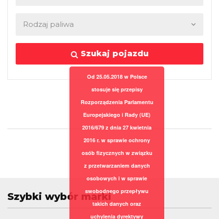
Szukaj pojazdu
Od 25.05.2018 w Polsce
stosuje się przepisy
Rozporządzenia Parlamentu
Europejskiego i Rady (UE)
2016/679 z dnia 27 kwietnia
2016 r. w sprawie ochrony
osób fizycznych w związku
z przetwarzaniem danych
osobowych i w sprawie
swobodnego przepływu
Szybki wybór marki
takich danych oraz
uchylenia dyrektywy