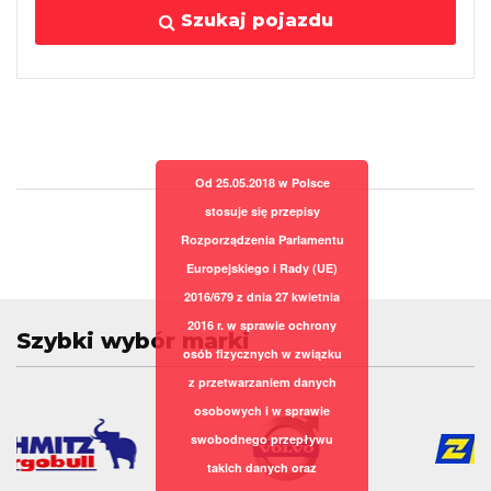
Szukaj pojazdu
Od 25.05.2018 w Polsce
stosuje się przepisy
Rozporządzenia Parlamentu
Europejskiego i Rady (UE)
2016/679 z dnia 27 kwietnia
2016 r. w sprawie ochrony
Szybki wybór marki
osób fizycznych w związku
z przetwarzaniem danych
osobowych i w sprawie
swobodnego przepływu
takich danych oraz