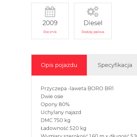
2009
Diesel
Rocznik
Rodzaj paliwa
Opis pojazdu
Specyfikacja
Przyczepa -laweta BORO BR1
Dwie osie
Opony 80%
Uchylany najazd
DMC 750 kg
Ładowność 520 kg
Wymiary szerokość 1,60 m x długość 5,