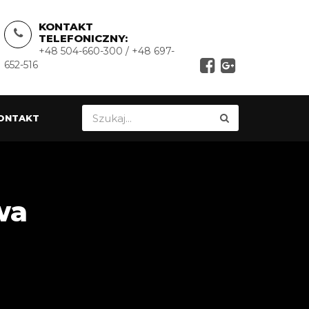
KONTAKT
TELEFONICZNY:
+48 504-660-300 / +48 697-
652-516
ONTAKT
wa