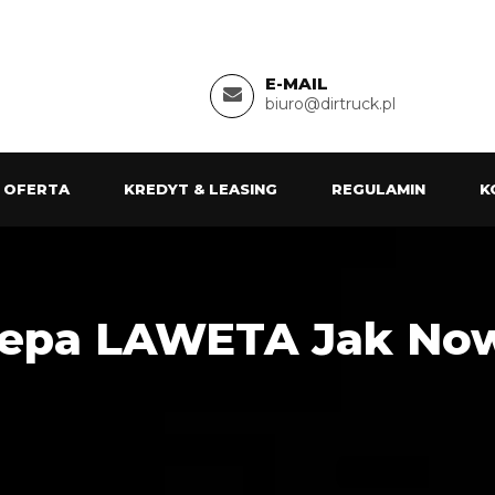
E-MAIL
biuro@dirtruck.pl
 OFERTA
KREDYT & LEASING
REGULAMIN
K
zepa LAWETA Jak No