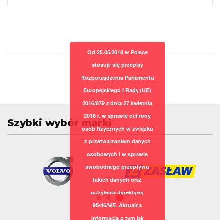
Od 25.05.2018 w Polsce
stosuje się przepisy
Rozporządzenia Parlamentu
Europejskiego i Rady (UE)
2016/679 z dnia 27 kwietnia
2016 r. w sprawie ochrony
Szybki wybór marki
osób fizycznych w związku
z przetwarzaniem danych
osobowych i w sprawie
swobodnego przepływu
takich danych oraz
uchylenia dyrektywy
95/46/WE. Aktualna
informacja o tym jak