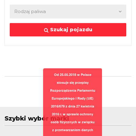
Szukaj pojazdu
Od 25.05.2018 w Polsce
stosuje się przepisy
Rozporządzenia Parlamentu
Europejskiego i Rady (UE)
2016/679 z dnia 27 kwietnia
2016 r. w sprawie ochrony
Szybki wybór marki
osób fizycznych w związku
z przetwarzaniem danych