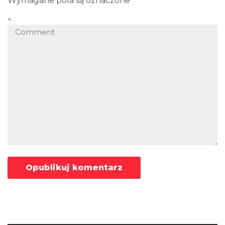
Wymagane pola są oznaczone
*
<