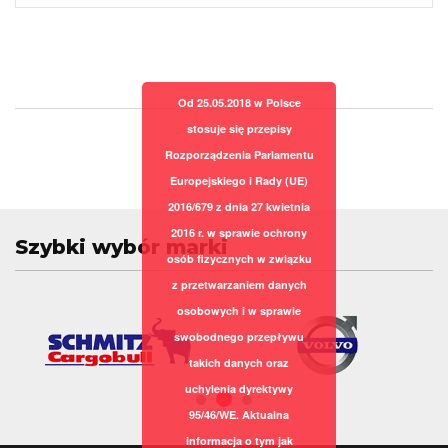
Od 25.05.2018 w Polsce
stosuje się przepisy
Rozporządzenia Parlamentu
Europejskiego i Rady (UE)
2016/679 z dnia 27 kwietnia
2016 r. w sprawie ochrony
Szybki wybór marki
osób fizycznych w związku
z przetwarzaniem danych
osobowych i w sprawie
swobodnego przepływu
takich danych oraz
uchylenia dyrektywy
95/46/WE. Aktualna
informacja o tym jak