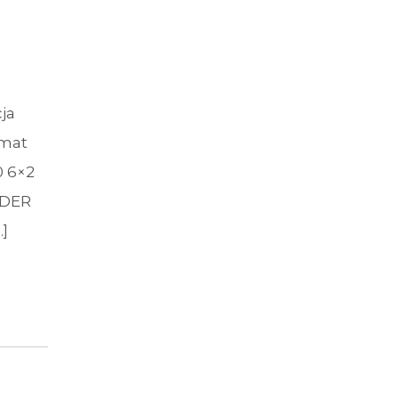
ja
omat
0 6×2
RDER
]