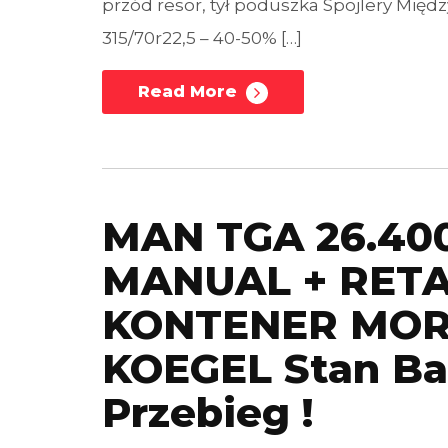
przód resor, tył poduszka Spojlery Międz
315/70r22,5 – 40-50% […]
Read More
MAN TGA 26.400
MANUAL + RET
KONTENER MORS
KOEGEL Stan Bar
Przebieg !