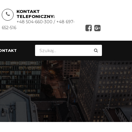
KONTAKT
TELEFONICZNY:
+48 504-660-300 / +48 697-
652-516
ONTAKT