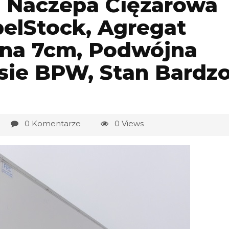
 Naczepa Ciężarowa
lStock, Agregat
iana 7cm, Podwójna
sie BPW, Stan Bardz
0 Komentarze
0 Views