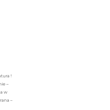
ura !
ie –
pa w
rana –