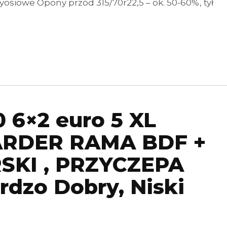
yosiowe Opony przód 315/70r22,5 – ok. 50-60%, tył
 6×2 euro 5 XL
ARDER RAMA BDF +
KI , PRZYCZEPA
dzo Dobry, Niski