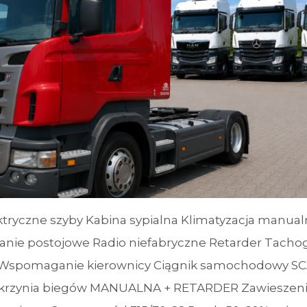
tryczne szyby Kabina sypialna Klimatyzacja manual
ie postojowe Radio niefabryczne Retarder Tachog
 Wspomaganie kierownicy Ciągnik samochodowy S
Skrzynia biegów MANUALNA + RETARDER Zawieszen