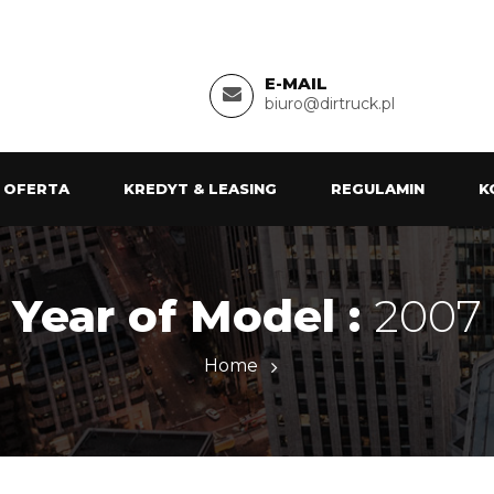
E-MAIL
biuro@dirtruck.pl
 OFERTA
KREDYT & LEASING
REGULAMIN
K
Year of Model :
2007
Home