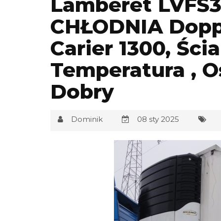
Lamberet LVFS3
CHŁODNIA Doppe
Carier 1300, Śc
Temperatura , O
Dobry
Dominik
08 sty 2025