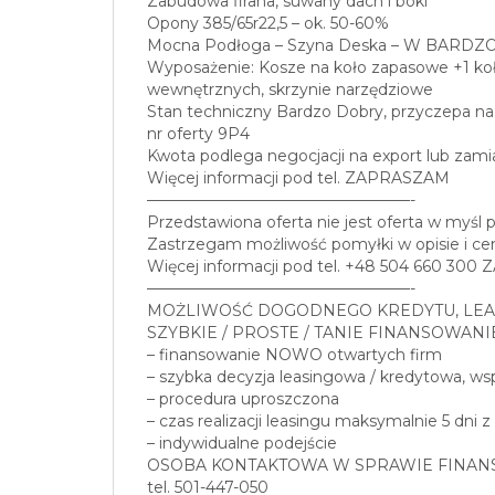
Zabudowa firana, suwany dach i boki
Opony 385/65r22,5 – ok. 50-60%
Mocna Podłoga – Szyna Deska – W BARDZ
Wyposażenie: Kosze na koło zapasowe +1 koło
wewnętrznych, skrzynie narzędziowe
Stan techniczny Bardzo Dobry, przyczepa na 
nr oferty 9P4
Kwota podlega negocjacji na export lub zami
Więcej informacji pod tel. ZAPRASZAM
—————————————————-
Przedstawiona oferta nie jest oferta w myśl 
Zastrzegam możliwość pomyłki w opisie i cen
Więcej informacji pod tel. +48 504 660 30
—————————————————-
MOŻLIWOŚĆ DOGODNEGO KREDYTU, LEA
SZYBKIE / PROSTE / TANIE FINANSOWANI
– finansowanie NOWO otwartych firm
– szybka decyzja leasingowa / kredytowa, w
– procedura uproszczona
– czas realizacji leasingu maksymalnie 5 dni z
– indywidualne podejście
OSOBA KONTAKTOWA W SPRAWIE FINAN
tel. 501-447-050