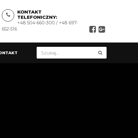
KONTAKT
TELEFONICZNY:
+48 504-660-300 / +48 697-
652-516
ONTAKT