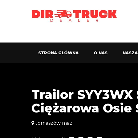
STRONA GŁÓWNA
O NAS
NASZA
Trailor SYY3WX
Ciężarowa Osie
tomaszów maz