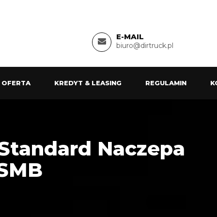
E-MAIL
biuro@dirtruck.pl
 OFERTA
KREDYT & LEASING
REGULAMIN
K
 Standard Naczepa
 SMB