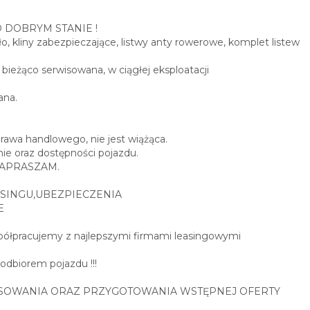
O DOBRYM STANIE !
, kliny zabezpieczające, listwy anty rowerowe, komplet listew
bieżąco serwisowana, w ciągłej eksploatacji
ana.
prawa handlowego, nie jest wiążąca.
ie oraz dostępności pojazdu.
0 ZAPRASZAM.
SINGU,UBEZPIECZENIA
E
spółpracujemy z najlepszymi firmami leasingowymi
 odbiorem pojazdu !!!
SOWANIA ORAZ PRZYGOTOWANIA WSTĘPNEJ OFERTY