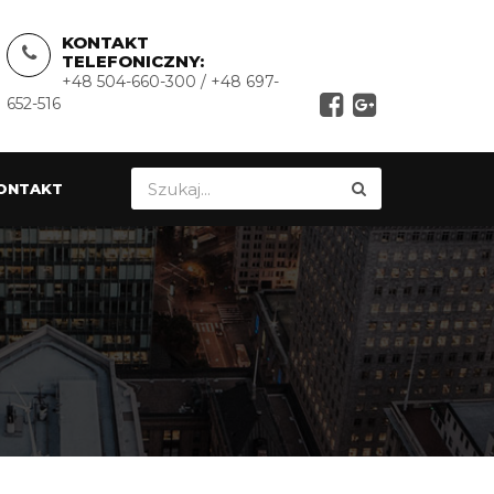
KONTAKT
TELEFONICZNY:
+48 504-660-300 / +48 697-
652-516
ONTAKT