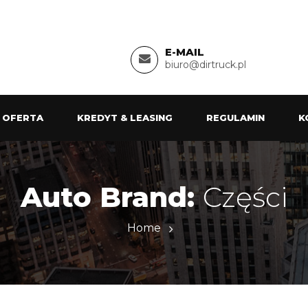
E-MAIL
biuro@dirtruck.pl
 OFERTA
KREDYT & LEASING
REGULAMIN
K
Auto Brand:
Części
Home