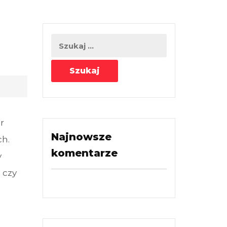
5
r
Najnowsze
ch.
komentarze
y
 czy