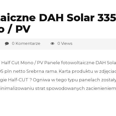
aiczne DAH Solar 33
o / PV
0 Komentarze
0 Views
 Half Cut Mono / PV Panele fotowoltaiczne DAH Sola
pln netto Srebrna rama. Karta produktu w zdjęcia
ie Half-CUT ? Ogniwa w tego typu panelach został
minimalizowaniu strat spowodowanych zacienieniem