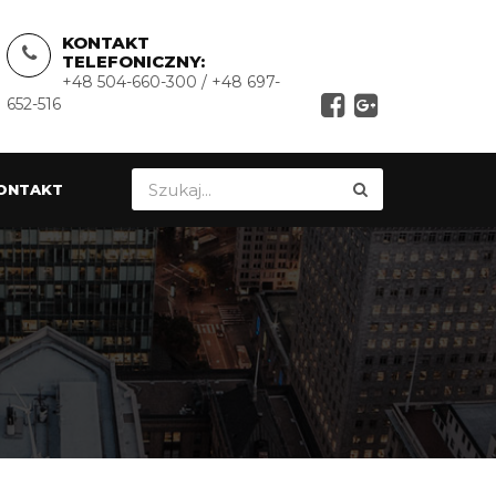
KONTAKT
TELEFONICZNY:
+48 504-660-300 / +48 697-
652-516
ONTAKT