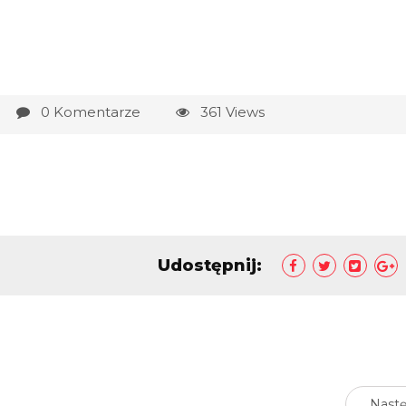
0 Komentarze
361 Views
Udostępnij:
Nast