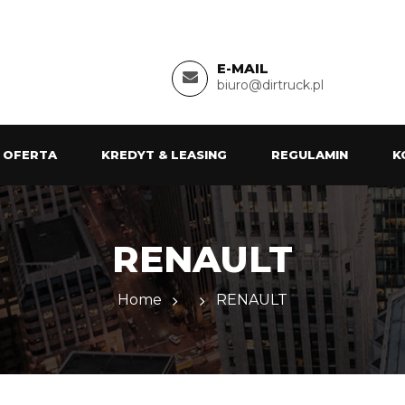
E-MAIL
biuro@dirtruck.pl
 OFERTA
KREDYT & LEASING
REGULAMIN
K
RENAULT
Home
RENAULT