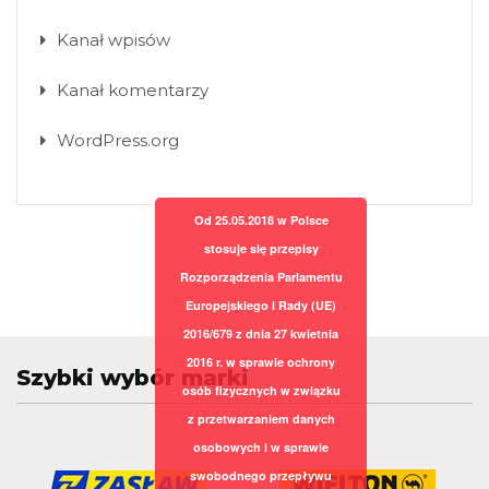
Kanał wpisów
Kanał komentarzy
WordPress.org
Od 25.05.2018 w Polsce
stosuje się przepisy
Rozporządzenia Parlamentu
Europejskiego i Rady (UE)
2016/679 z dnia 27 kwietnia
2016 r. w sprawie ochrony
Szybki wybór marki
osób fizycznych w związku
z przetwarzaniem danych
osobowych i w sprawie
swobodnego przepływu